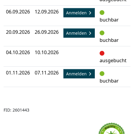
06.09.2026
12.09.2026
A
Anmelden
buchbar
20.09.2026
26.09.2026
A
Anmelden
buchbar
04.10.2026
10.10.2026
A
ausgebucht
01.11.2026
07.11.2026
A
Anmelden
buchbar
FID: 2601443