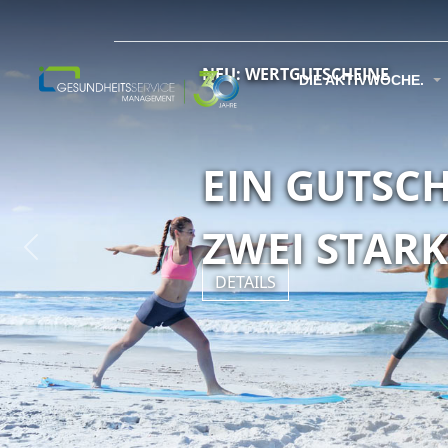
NEU: WERTGUTSCHEINE
DIE AKTIVWOCHE.
EIN GUTSC
ZWEI STAR
Previous
DETAILS