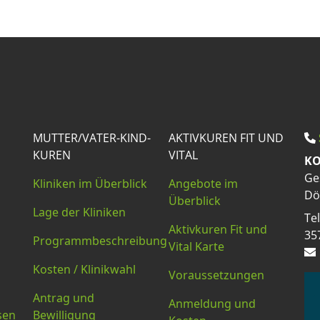
MUTTER/VATER-KIND-
AKTIVKUREN FIT UND
KUREN
VITAL
KO
Ge
Kliniken im Überblick
Angebote im
Dö
Überblick
Lage der Kliniken
Te
Aktivkuren Fit und
35
Programmbeschreibung
Vital Karte
Kosten / Klinikwahl
Voraussetzungen
Antrag und
Anmeldung und
sen
Bewilligung