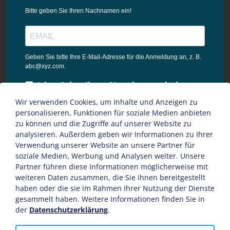
Bitte geben Sie Ihren Nachnamen ein!
Geben Sie bitte Ihre E-Mail-Adresse für die Anmeldung an, z. B.
abc@xyz.com.
Ich möchte Ihren Newsletter erhalten
und akzeptiere die
Wir verwenden Cookies, um Inhalte und Anzeigen zu
Datenschutzbestimmungen dieser
personalisieren, Funktionen für soziale Medien anbieten
Webseite.
zu können und die Zugriffe auf unserer Website zu
analysieren. Außerdem geben wir Informationen zu Ihrer
Sie können den Newsletter jederzeit über den Link in unserem
Verwendung unserer Website an unsere Partner für
Newsletter abbestellen.
soziale Medien, Werbung und Analysen weiter. Unsere
Partner führen diese Informationen möglicherweise mit
ANMELDEN
weiteren Daten zusammen, die Sie ihnen bereitgestellt
haben oder die sie im Rahmen Ihrer Nutzung der Dienste
gesammelt haben. Weitere Informationen finden Sie in
der
Datenschutzerklärung
.