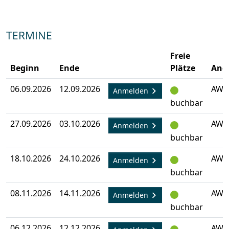
TERMINE
Freie
Beginn
Ende
Plätze
Ang
06.09.2026
12.09.2026
AW-
Anmelden
buchbar
27.09.2026
03.10.2026
AW-
Anmelden
buchbar
18.10.2026
24.10.2026
AW-
Anmelden
buchbar
08.11.2026
14.11.2026
AW-
Anmelden
buchbar
06.12.2026
12.12.2026
AW-