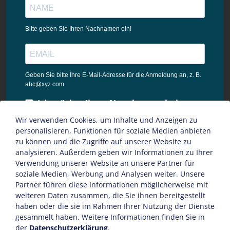
Bitte geben Sie Ihren Nachnamen ein!
Geben Sie bitte Ihre E-Mail-Adresse für die Anmeldung an, z. B.
abc@xyz.com.
Ich möchte Ihren Newsletter erhalten
und akzeptiere die
Wir verwenden Cookies, um Inhalte und Anzeigen zu
Datenschutzbestimmungen dieser
personalisieren, Funktionen für soziale Medien anbieten
Webseite.
zu können und die Zugriffe auf unserer Website zu
analysieren. Außerdem geben wir Informationen zu Ihrer
Sie können den Newsletter jederzeit über den Link in unserem
Verwendung unserer Website an unsere Partner für
Newsletter abbestellen.
soziale Medien, Werbung und Analysen weiter. Unsere
Partner führen diese Informationen möglicherweise mit
ANMELDEN
weiteren Daten zusammen, die Sie ihnen bereitgestellt
haben oder die sie im Rahmen Ihrer Nutzung der Dienste
gesammelt haben. Weitere Informationen finden Sie in
der
Datenschutzerklärung
.