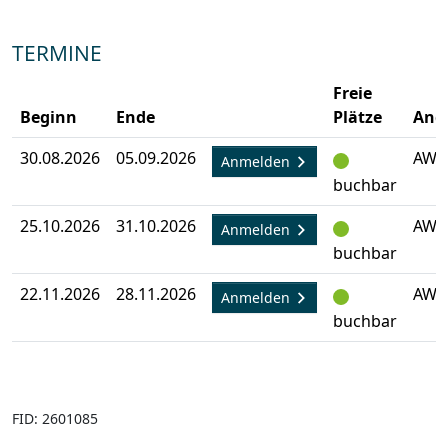
TERMINE
Freie
Beginn
Ende
Plätze
Ang
30.08.2026
05.09.2026
AW-
Anmelden
buchbar
25.10.2026
31.10.2026
AW-
Anmelden
buchbar
22.11.2026
28.11.2026
AW-
Anmelden
buchbar
FID: 2601085