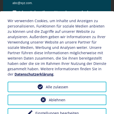
abc@xyz.com.
Ich möchte Ihren Newsletter erhalten
und akzeptiere die
Wir verwenden Cookies, um Inhalte und Anzeigen zu
Datenschutzbestimmungen dieser
personalisieren, Funktionen für soziale Medien anbieten
Webseite.
zu können und die Zugriffe auf unserer Website zu
analysieren. Außerdem geben wir Informationen zu Ihrer
Sie können den Newsletter jederzeit über den Link in unserem
Verwendung unserer Website an unsere Partner für
Newsletter abbestellen.
soziale Medien, Werbung und Analysen weiter. Unsere
Partner führen diese Informationen möglicherweise mit
ANMELDEN
weiteren Daten zusammen, die Sie ihnen bereitgestellt
haben oder die sie im Rahmen Ihrer Nutzung der Dienste
gesammelt haben. Weitere Informationen finden Sie in
der
Datenschutzerklärung
.
Alle zulassen
Impressum
AGB
Datenschutz
Sitemap
© Copyright 2026
hoffmann
Ablehnen
marketing
- All Rights Reserved
Einstellungen bearbeiten