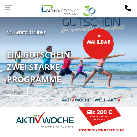
Kassen-
LOGIN
NEU: WERTGUTSCHEINE
FREI
WÄHLBAR
EIN GUTSCHEIN
ZWEI STARKE
PROGRAMME
DETAILS