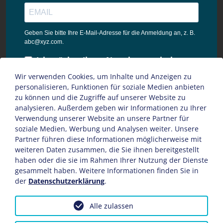
Geben Sie bitte Ihre E-Mail-Adresse für die Anmeldung an, z. B.
abc@xyz.com.
Ich möchte Ihren Newsletter erhalten
und akzeptiere die
Wir verwenden Cookies, um Inhalte und Anzeigen zu
Datenschutzbestimmungen dieser
personalisieren, Funktionen für soziale Medien anbieten
Webseite.
zu können und die Zugriffe auf unserer Website zu
analysieren. Außerdem geben wir Informationen zu Ihrer
Sie können den Newsletter jederzeit über den Link in unserem
Verwendung unserer Website an unsere Partner für
Newsletter abbestellen.
soziale Medien, Werbung und Analysen weiter. Unsere
Partner führen diese Informationen möglicherweise mit
ANMELDEN
weiteren Daten zusammen, die Sie ihnen bereitgestellt
haben oder die sie im Rahmen Ihrer Nutzung der Dienste
gesammelt haben. Weitere Informationen finden Sie in
der
Datenschutzerklärung
.
Impressum
AGB
Datenschutz
Sitemap
Alle zulassen