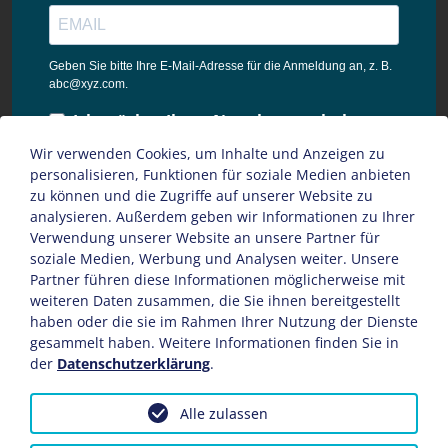
Geben Sie bitte Ihre E-Mail-Adresse für die Anmeldung an, z. B.
abc@xyz.com.
Ich möchte Ihren Newsletter erhalten
und akzeptiere die
Wir verwenden Cookies, um Inhalte und Anzeigen zu
Datenschutzbestimmungen dieser
personalisieren, Funktionen für soziale Medien anbieten
Webseite.
zu können und die Zugriffe auf unserer Website zu
analysieren. Außerdem geben wir Informationen zu Ihrer
Sie können den Newsletter jederzeit über den Link in unserem
Verwendung unserer Website an unsere Partner für
Newsletter abbestellen.
soziale Medien, Werbung und Analysen weiter. Unsere
Partner führen diese Informationen möglicherweise mit
ANMELDEN
weiteren Daten zusammen, die Sie ihnen bereitgestellt
haben oder die sie im Rahmen Ihrer Nutzung der Dienste
gesammelt haben. Weitere Informationen finden Sie in
der
Datenschutzerklärung
.
Impressum
AGB
Datenschutz
Sitemap
Alle zulassen