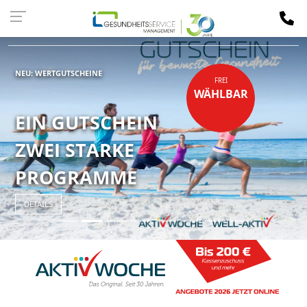
Kassen-
LOGIN
NEU: WERTGUTSCHEINE
FREI
WÄHLBAR
EIN GUTSCHEIN
ZWEI STARKE
PROGRAMME
DETAILS