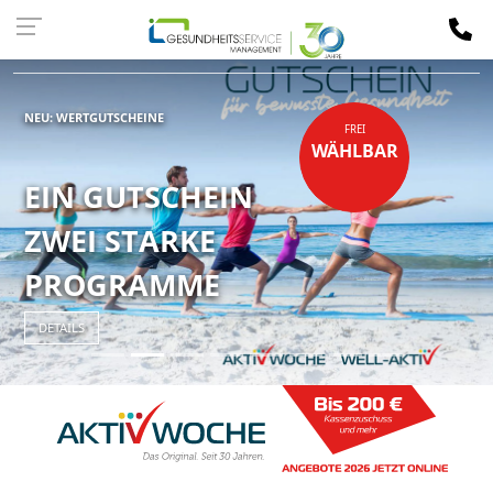
Kassen-
LOGIN
NEU: WERTGUTSCHEINE
FREI
WÄHLBAR
EIN GUTSCHEIN
ZWEI STARKE
PROGRAMME
DETAILS