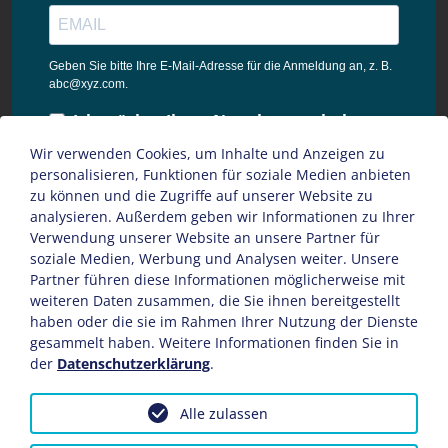
Geben Sie bitte Ihre E-Mail-Adresse für die Anmeldung an, z. B.
abc@xyz.com.
Ich möchte Ihren Newsletter erhalten
und akzeptiere die
Wir verwenden Cookies, um Inhalte und Anzeigen zu
Datenschutzbestimmungen dieser
personalisieren, Funktionen für soziale Medien anbieten
Webseite.
zu können und die Zugriffe auf unserer Website zu
analysieren. Außerdem geben wir Informationen zu Ihrer
Sie können den Newsletter jederzeit über den Link in unserem
Verwendung unserer Website an unsere Partner für
Newsletter abbestellen.
soziale Medien, Werbung und Analysen weiter. Unsere
Partner führen diese Informationen möglicherweise mit
ANMELDEN
weiteren Daten zusammen, die Sie ihnen bereitgestellt
haben oder die sie im Rahmen Ihrer Nutzung der Dienste
gesammelt haben. Weitere Informationen finden Sie in
der
Datenschutzerklärung
.
Impressum
AGB
Datenschutz
Sitemap
Alle zulassen