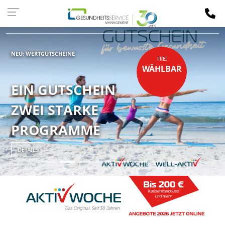
Kassen-
LOGIN
NEU: WERTGUTSCHEINE
FREI
WÄHLBAR
EIN GUTSCHEIN
ZWEI STARKE
PROGRAMME
DETAILS